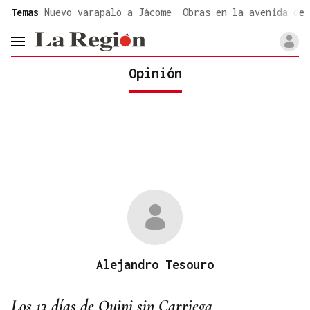
common.go-to-content
Temas
Nuevo varapalo a Jácome
Obras en la avenida de 
header.menu.open
Opinión
Alejandro Tesouro
Los 13 días de Quini sin Carriega