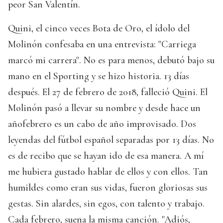
peor San Valentín.
Quini, el cinco veces Bota de Oro, el ídolo del
Molinón confesaba en una entrevista: "Carriega
marcó mi carrera". No es para menos, debutó bajo su
mano en el Sporting y se hizo historia. 13 días
después. El 27 de febrero de 2018, falleció Quini. El
Molinón pasó a llevar su nombre y desde hace un
añofebrero es un cabo de año improvisado. Dos
leyendas del fútbol español separadas por 13 días. No
es de recibo que se hayan ido de esa manera. A mí
me hubiera gustado hablar de ellos y con ellos. Tan
humildes como eran sus vidas, fueron gloriosas sus
gestas. Sin alardes, sin egos, con talento y trabajo.
Cada febrero, suena la misma canción. "Adiós,