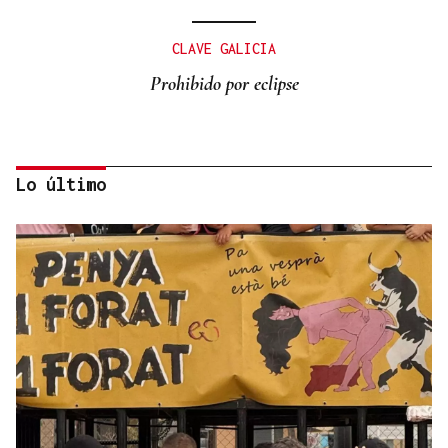
CLAVE GALICIA
Prohibido por eclipse
Lo último
Lalo Pavón
O AFIADOR
Un día haberá autobuses