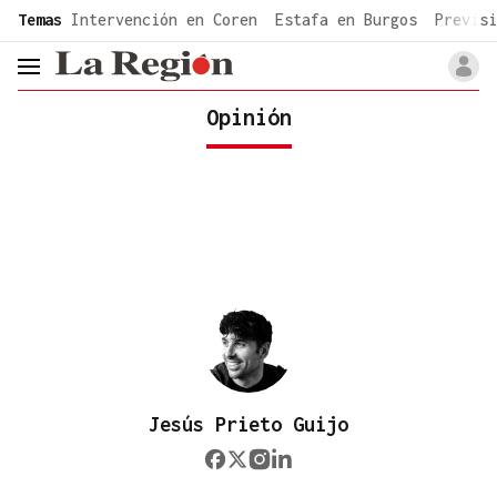
common.go-to-content
Temas
Intervención en Coren
Estafa en Burgos
Previsi
header.menu.open
Opinión
Jesús Prieto Guijo