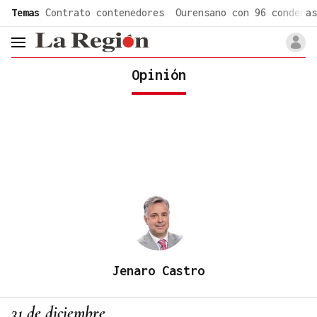
common.go-to-content
Temas
Contrato contenedores
Ourensano con 96 condenas
header.menu.open
Opinión
Jenaro Castro
31 de diciembre