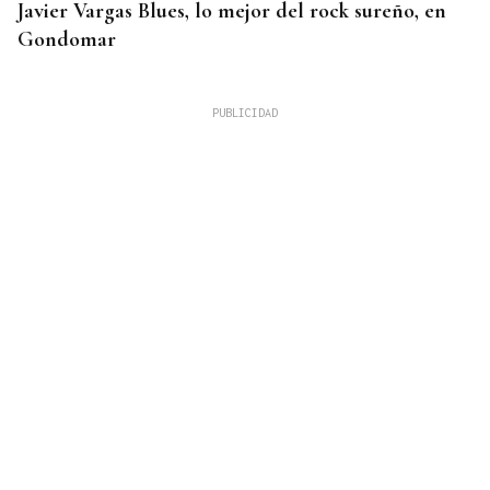
Javier Vargas Blues, lo mejor del rock sureño, en
Gondomar
MEDIDAS PARA CONTROLAR EL CONSUMO
San Cristovo de Cea podría multar a los vecinos
que se pasen con el consumo de agua