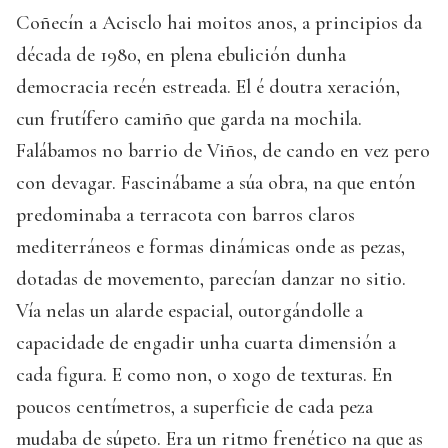
Coñecín a Acisclo hai moitos anos, a principios da
década de 1980, en plena ebulición dunha
democracia recén estreada. El é doutra xeración,
cun frutífero camiño que garda na mochila.
Falábamos no barrio de Viños, de cando en vez pero
con devagar. Fascinábame a súa obra, na que entón
predominaba a terracota con barros claros
mediterráneos e formas dinámicas onde as pezas,
dotadas de movemento, parecían danzar no sitio.
Vía nelas un alarde espacial, outorgándolle a
capacidade de engadir unha cuarta dimensión a
cada figura. E como non, o xogo de texturas. En
poucos centímetros, a superficie de cada peza
mudaba de súpeto. Era un ritmo frenético na que as