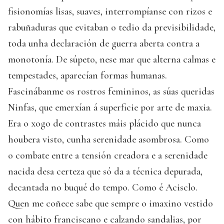
fisionomías lisas, suaves, interrompíanse con rizos e
rabuñaduras que evitaban o tedio da previsibilidade,
toda unha declaración de guerra aberta contra a
monotonía. De súpeto, nese mar que alterna calmas e
tempestades, aparecían formas humanas.
Fascinábanme os rostros femininos, as súas queridas
Ninfas, que emerxían á superficie por arte de maxia.
Era o xogo de contrastes máis plácido que nunca
houbera visto, cunha serenidade asombrosa. Como
o combate entre a tensión creadora e a serenidade
nacida desa certeza que só da a técnica depurada,
decantada no buqué do tempo. Como é Acisclo.
Quen me coñece sabe que sempre o imaxino vestido
con hábito franciscano e calzando sandalias, por