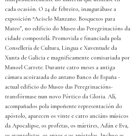
cada ocasión. O 24 de febreiro, inaugurábase a
exposición “Acisclo Manzano. Bosquexos para
Mateo”, no edificio do Museo das Peregrinacións da
cidade compostelá. Promovida e financiada pola
Consellería de Cultura, Lingua e Xuventude da
Xunta de Galicia e magnificamente comisariada por
Manoel Carrete. Durante catro meses a antiga
cámara acoirazada do antano Banco de España -
actual edificio do Museo das Peregrinacións-
transfórmase nun novo Pórtico da Gloria. Alí,
acompañados pola impoñente representación do
apóstolo, aparecen os vinte e catro anciáns músicos
da Apocalipse, os profetas, os mártires, Adán e Eva,
os evanxelistas, os anxos e os apóstolos. Incluso as