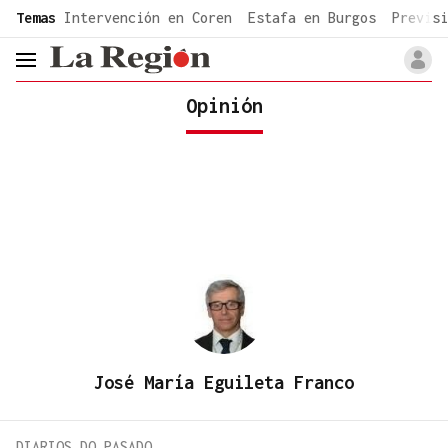
common.go-to-content
Temas
Intervención en Coren
Estafa en Burgos
Previsi
header.menu.open
Opinión
José María Eguileta Franco
DIARIOS DO PASADO