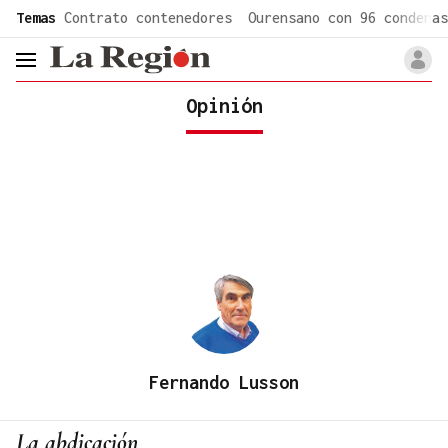
common.go-to-content
Temas
Contrato contenedores
Ourensano con 96 condenas
header.menu.open
Opinión
Fernando Lusson
La abdicación