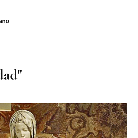
ano
dad"