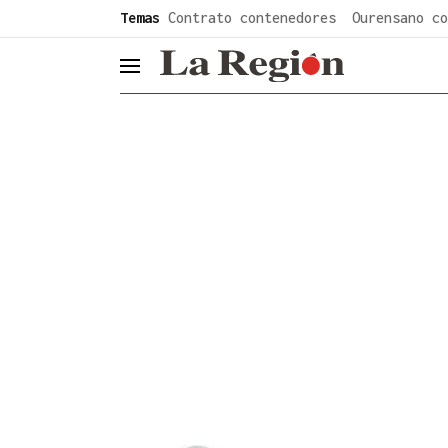
common.go-to-content
Temas
Contrato contenedores
Ourensano co
header.menu.open