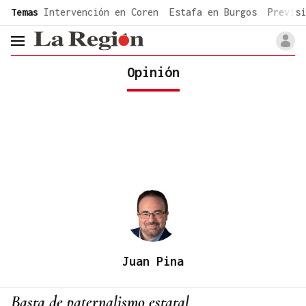
common.go-to-content
Temas
Intervención en Coren
Estafa en Burgos
Previsi
header.menu.open
Opinión
Juan Pina
Basta de paternalismo estatal