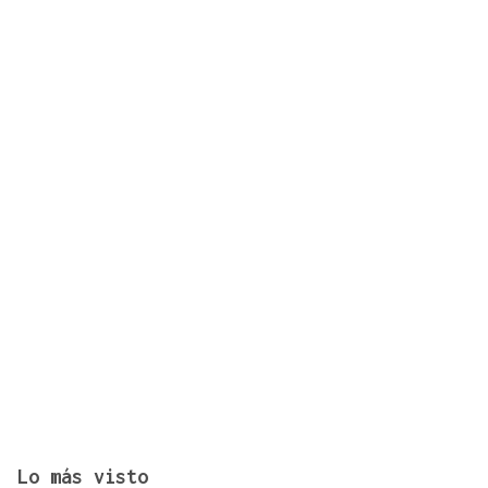
Desaparecido un hombre de avanzada edad en una
zona de monte en Coirós
Lo más visto