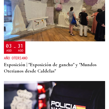
O AFIADOR
Un día haberá autobuses
03
31
-
AGO
AGO
AÑO OTERIANO
Exposición | "Exposición de gancho" y "Mundos
Oterianos desde Caldelas"