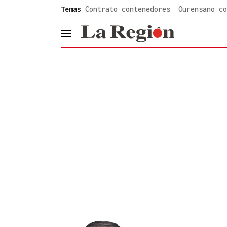
common.go-to-content
Temas
Contrato contenedores
Ourensano co
header.menu.open