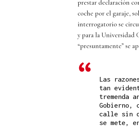
prestar declaración c
coche por el garaje, s
interrogatorio se circ
y para la Universidad
“presuntamente” se ap
Las razone
tan eviden
tremenda a
Gobierno, 
calle sin 
se mete, e