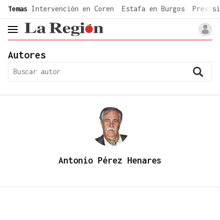
common.go-to-content
Temas
Intervención en Coren
Estafa en Burgos
Previsi
header.menu.open
Autores
Antonio Pérez Henares