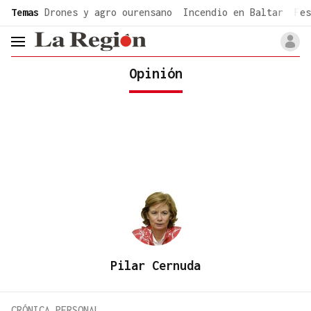
common.go-to-content
Temas
Drones y agro ourensano
Incendio en Baltar
Fes
header.menu.open
Opinión
Pilar Cernuda
CRÓNICA PERSONAL