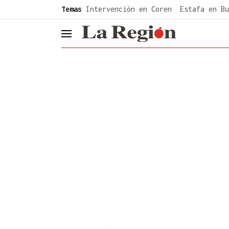
common.go-to-content
Temas
Intervención en Coren
Estafa en Bu
header.menu.open