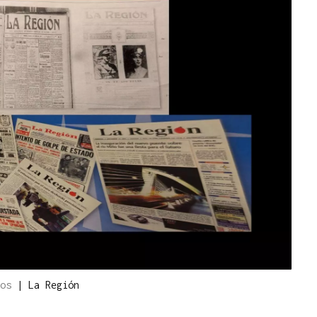
tos
|
La Región