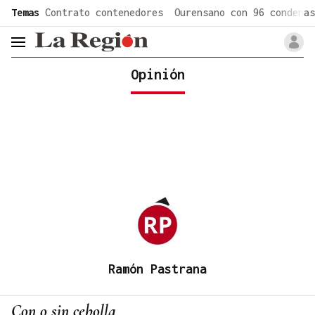
common.go-to-content
Temas
Contrato contenedores
Ourensano con 96 condenas
header.menu.open
Opinión
Ramón Pastrana
Con o sin cebolla