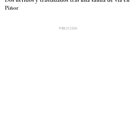
Piñor
SEMIFINAL IDA
La Supercopa Galicia es el primer gran reto del
Auriense