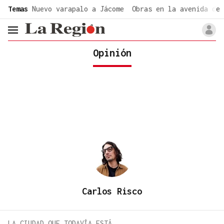
common.go-to-content
Temas
Nuevo varapalo a Jácome
Obras en la avenida de 
header.menu.open
Opinión
Carlos Risco
LA CIUDAD QUE TODAVÍA ESTÁ