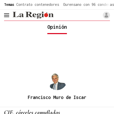
common.go-to-content
Temas
Contrato contenedores
Ourensano con 96 condenas
header.menu.open
Opinión
Francisco Muro de Iscar
CIE, cárceles camufladas