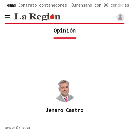
common.go-to-content
Temas
Contrato contenedores
Ourensano con 96 condenas
header.menu.open
Opinión
Jenaro Castro
MORRIÑA.COM