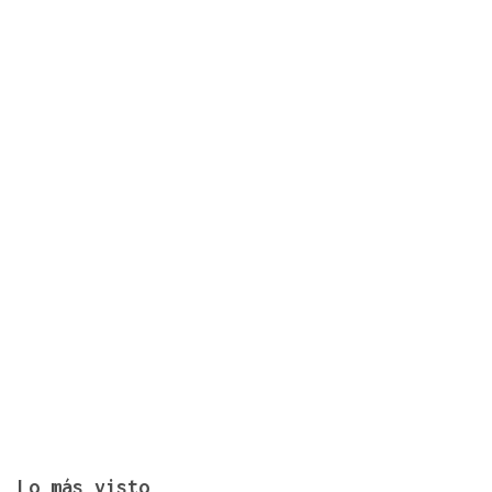
La superpoblación estival anima y desborda
Ourense
Lo más visto