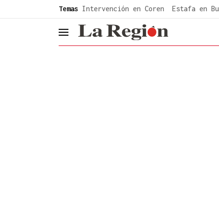
common.go-to-content
Temas
Intervención en Coren
Estafa en Bu
header.menu.open