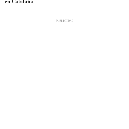
en Cataluña
CRISIS HUMANITARIA
Prohens advierte de que la crisis migratoria en
Ceuta "no ha acabado": "Que no nos hagan creer lo
contrario"