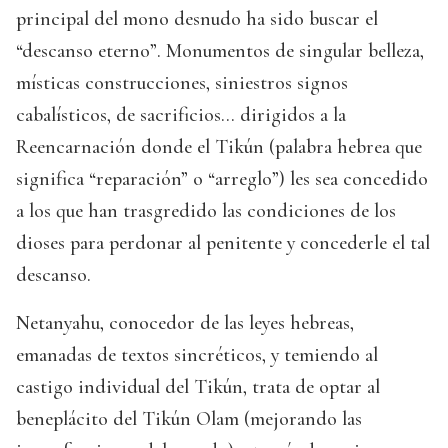
principal del mono desnudo ha sido buscar el
“descanso eterno”. Monumentos de singular belleza,
místicas construcciones, siniestros signos
cabalísticos, de sacrificios… dirigidos a la
Reencarnación donde el Tikún (palabra hebrea que
significa “reparación” o “arreglo”) les sea concedido
a los que han trasgredido las condiciones de los
dioses para perdonar al penitente y concederle el tal
descanso.
Netanyahu, conocedor de las leyes hebreas,
emanadas de textos sincréticos, y temiendo al
castigo individual del Tikún, trata de optar al
beneplácito del Tikún Olam (mejorando las