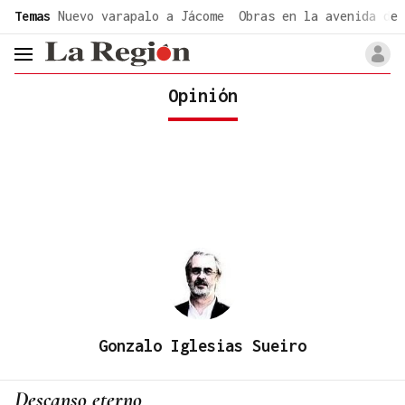
common.go-to-content
Temas
Nuevo varapalo a Jácome
Obras en la avenida de 
header.menu.open
Opinión
Gonzalo Iglesias Sueiro
Descanso eterno