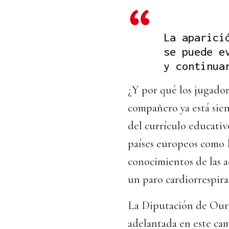
La aparici
se puede e
y continua
¿Y por qué los jugador
compañero ya está sie
del currículo educativ
países europeos como N
conocimientos de las a
un paro cardiorrespira
La Diputación de Oure
adelantada en este cam