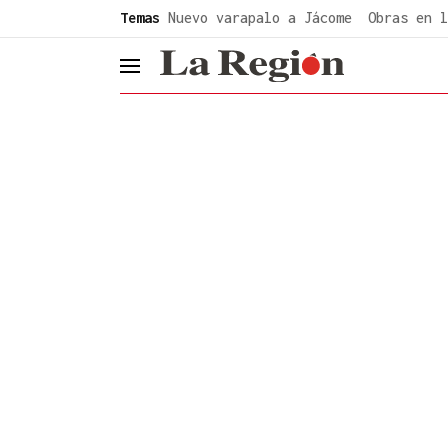
common.go-to-content
Temas
Nuevo varapalo a Jácome
Obras en l
header.menu.open