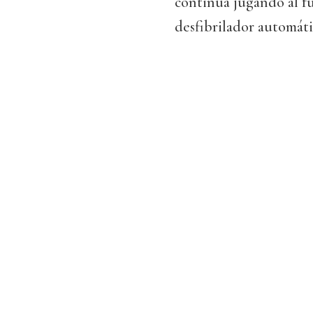
continúa jugando al fú
desfibrilador automát