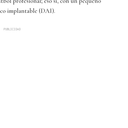
tbol profesional; eso sí, con un pequeño
ico implantable (DAI).