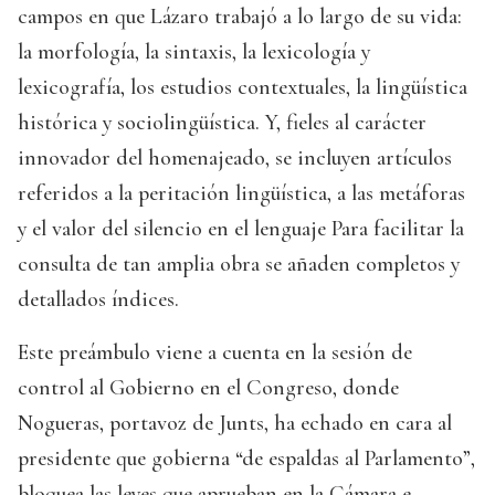
campos en que Lázaro trabajó a lo largo de su vida:
la morfología, la sintaxis, la lexicología y
lexicografía, los estudios contextuales, la lingüística
histórica y sociolingüística. Y, fieles al carácter
innovador del homenajeado, se incluyen artículos
referidos a la peritación lingüística, a las metáforas
y el valor del silencio en el lenguaje Para facilitar la
consulta de tan amplia obra se añaden completos y
detallados índices.
Este preámbulo viene a cuenta en la sesión de
control al Gobierno en el Congreso, donde
Nogueras, portavoz de Junts, ha echado en cara al
presidente que gobierna “de espaldas al Parlamento”,
bloquea las leyes que aprueban en la Cámara e