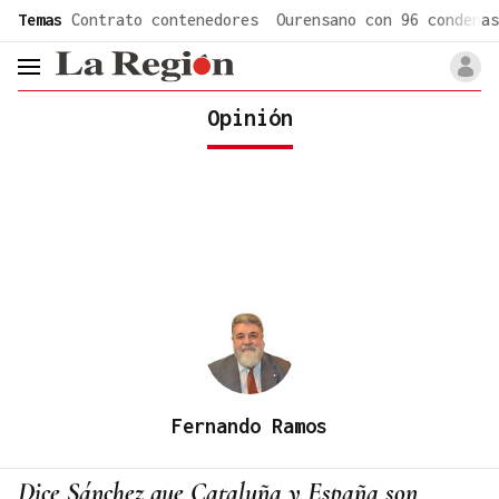
common.go-to-content
Temas
Contrato contenedores
Ourensano con 96 condenas
header.menu.open
Opinión
Fernando Ramos
Dice Sánchez que Cataluña y España son