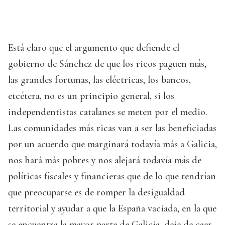
Está claro que el argumento que defiende el
gobierno de Sánchez de que los ricos paguen más,
las grandes fortunas, las eléctricas, los bancos,
etcétera, no es un principio general, si los
independentistas catalanes se meten por el medio.
Las comunidades más ricas van a ser las beneficiadas
por un acuerdo que marginará todavía más a Galicia,
nos hará más pobres y nos alejará todavía más de
políticas fiscales y financieras que de lo que tendrían
que preocuparse es de romper la desigualdad
territorial y ayudar a que la España vaciada, en la que
se encuentra la mayor parte de Galicia, deje de caer