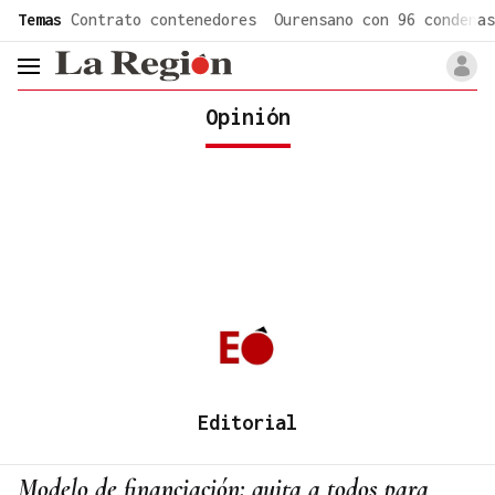
common.go-to-content
Temas
Contrato contenedores
Ourensano con 96 condenas
header.menu.open
Opinión
Editorial
Modelo de financiación: quita a todos para