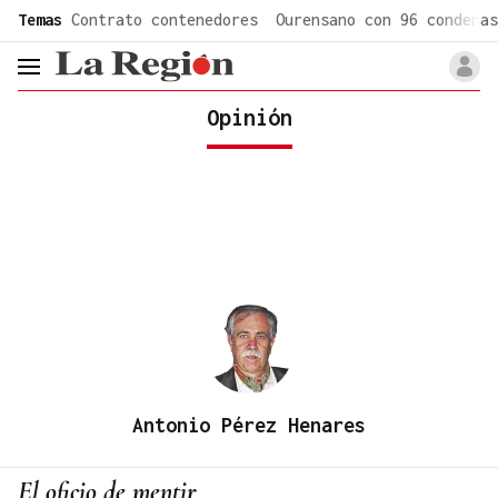
common.go-to-content
Temas
Contrato contenedores
Ourensano con 96 condenas
header.menu.open
Opinión
Antonio Pérez Henares
El oficio de mentir