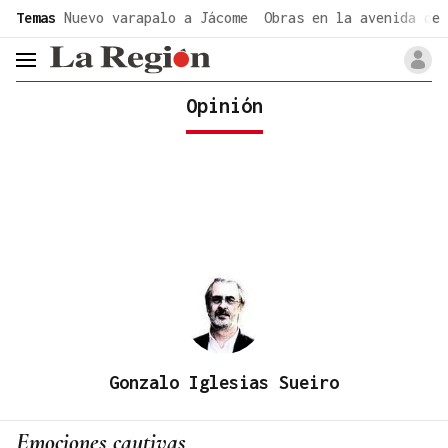
common.go-to-content
Temas
Nuevo varapalo a Jácome
Obras en la avenida de 
header.menu.open
Opinión
Gonzalo Iglesias Sueiro
Emociones cautivas