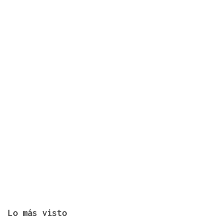
Vivas pide expulsar de inmediato a migrantes que
siguen en Ceuta y "blindar" la frontera con más
medios europeos
Lo más visto