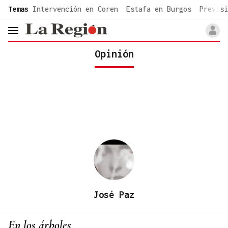
common.go-to-content
Temas
Intervención en Coren
Estafa en Burgos
Previsi
header.menu.open
Opinión
José Paz
En los árboles