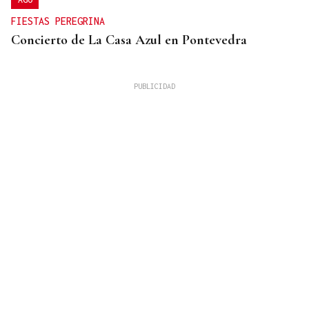
FIESTAS PEREGRINA
Concierto de La Casa Azul en Pontevedra
SUFRIÓ UNA CAÍDA
Desaparecido un hombre de avanzada edad en una
zona de monte en Coirós