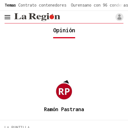
common.go-to-content
Temas
Contrato contenedores
Ourensano con 96 condenas
header.menu.open
Opinión
Ramón Pastrana
LA PUNTILLA