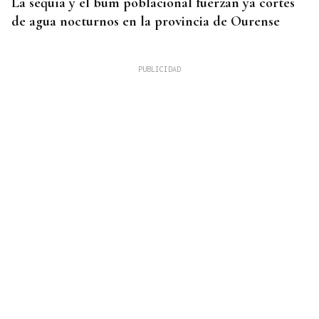
La sequía y el bum poblacional fuerzan ya cortes
de agua nocturnos en la provincia de Ourense
AUMENTA LA POBLACIÓN
La superpoblación estival anima y desborda
Ourense