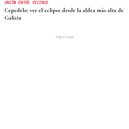
UNIÓN ENTRE VECINOS
Cepedelo: ver el eclipse desde la aldea más alta de
Galicia
MADRES LACTANTES
Una "tetada" en Ourense para hacer visible la
lactancia