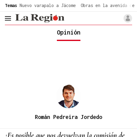
common.go-to-content
Temas
Nuevo varapalo a Jácome
Obras en la avenida de 
header.menu.open
Opinión
Román Pedreira Jordedo
¿Es posible que nos devuelvan la comisión de