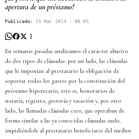
apertura de un préstamo?
Publicado:
25 Mar 2024 - 00:05
En semanas pasadas analizamos el carácter abusivo
de dos tipos de cláusulas: por un lado, las cláusulas
que le imponían al prestatario la obligación de
soportar todos los gastos por la constitución del
préstamo hipotecario, esto es, honorarios de
notaría, registro, gestoría y tasación y, por otro
lado, las llamadas cláusulas cero, que operaban de
forma similar a las ya conocidas cláusulas suelo,
impidiéndole al prestatario beneficiarse del euríbor