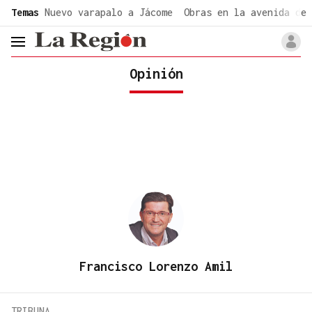
common.go-to-content
Temas
Nuevo varapalo a Jácome
Obras en la avenida de 
header.menu.open
Opinión
Francisco Lorenzo Amil
TRIBUNA