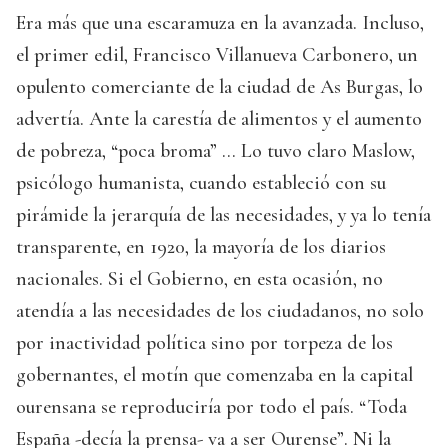
Era más que una escaramuza en la avanzada. Incluso,
el primer edil, Francisco Villanueva Carbonero, un
opulento comerciante de la ciudad de As Burgas, lo
advertía. Ante la carestía de alimentos y el aumento
de pobreza, “poca broma” ... Lo tuvo claro Maslow,
psicólogo humanista, cuando estableció con su
pirámide la jerarquía de las necesidades, y ya lo tenía
transparente, en 1920, la mayoría de los diarios
nacionales. Si el Gobierno, en esta ocasión, no
atendía a las necesidades de los ciudadanos, no solo
por inactividad política sino por torpeza de los
gobernantes, el motín que comenzaba en la capital
ourensana se reproduciría por todo el país. “Toda
España -decía la prensa- va a ser Ourense”. Ni la