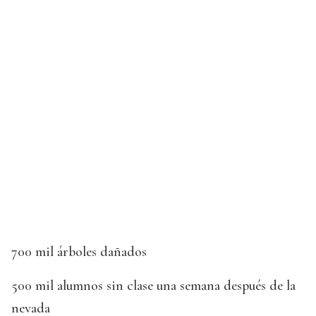
700 mil árboles dañados
500 mil alumnos sin clase una semana después de la
nevada