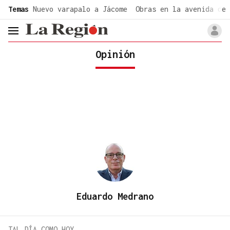
common.go-to-content
Temas
Nuevo varapalo a Jácome
Obras en la avenida de 
header.menu.open
Opinión
Eduardo Medrano
TAL DÍA COMO HOY