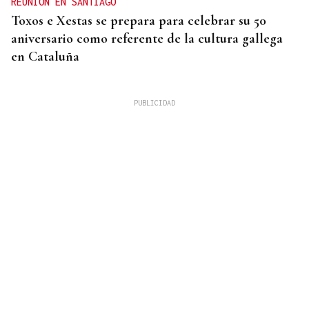
REUNIÓN EN SANTIAGO
Toxos e Xestas se prepara para celebrar su 50
aniversario como referente de la cultura gallega
en Cataluña
CRISIS HUMANITARIA
Prohens advierte de que la crisis migratoria en
Ceuta "no ha acabado": "Que no nos hagan creer lo