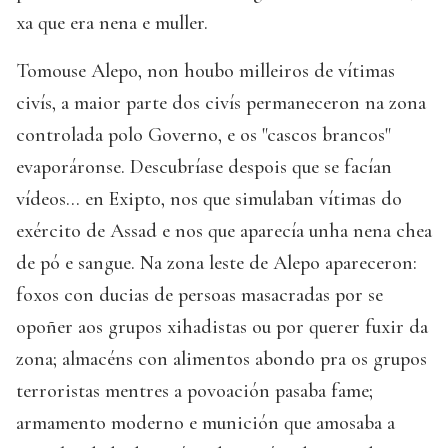
xa que era nena e muller.
Tomouse Alepo, non houbo milleiros de vítimas
civís, a maior parte dos civís permaneceron na zona
controlada polo Governo, e os "cascos brancos"
evaporáronse. Descubríase despois que se facían
vídeos... en Exipto, nos que simulaban vítimas do
exército de Assad e nos que aparecía unha nena chea
de pó e sangue. Na zona leste de Alepo apareceron:
foxos con ducias de persoas masacradas por se
opoñer aos grupos xihadistas ou por querer fuxir da
zona; almacéns con alimentos abondo pra os grupos
terroristas mentres a povoación pasaba fame;
armamento moderno e munición que amosaba a