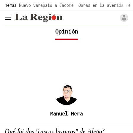
common.go-to-content
Temas
Nuevo varapalo a Jácome
Obras en la avenida de 
header.menu.open
Opinión
Manuel Mera
Qué foi dos "cascos brancos" de Alepo?