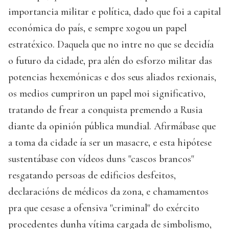
importancia militar e política, dado que foi a capital
económica do país, e sempre xogou un papel
estratéxico. Daquela que no intre no que se decidía
o futuro da cidade, pra alén do esforzo militar das
potencias hexemónicas e dos seus aliados rexionais,
os medios cumpriron un papel moi significativo,
tratando de frear a conquista premendo a Rusia
diante da opinión pública mundial. Afirmábase que
a toma da cidade ía ser un masacre, e esta hipótese
sustentábase con vídeos duns "cascos brancos"
resgatando persoas de edificios desfeitos,
declaracións de médicos da zona, e chamamentos
pra que cesase a ofensiva "criminal" do exército
procedentes dunha vítima cargada de simbolismo,