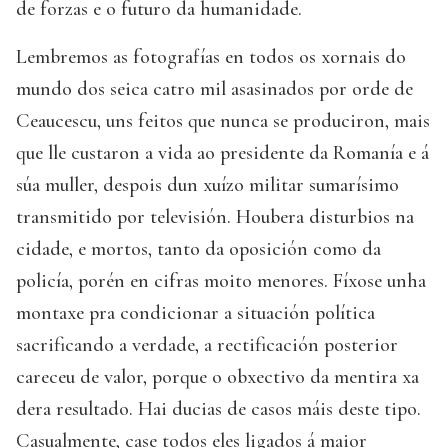
de forzas e o futuro da humanidade.
Lembremos as fotografías en todos os xornais do
mundo dos seica catro mil asasinados por orde de
Ceaucescu, uns feitos que nunca se produciron, mais
que lle custaron a vida ao presidente da Romanía e á
súa muller, despois dun xuízo militar sumarísimo
transmitido por televisión. Houbera disturbios na
cidade, e mortos, tanto da oposición como da
policía, porén en cifras moito menores. Fíxose unha
montaxe pra condicionar a situación política
sacrificando a verdade, a rectificación posterior
careceu de valor, porque o obxectivo da mentira xa
dera resultado. Hai ducias de casos máis deste tipo.
Casualmente, case todos eles ligados á maior