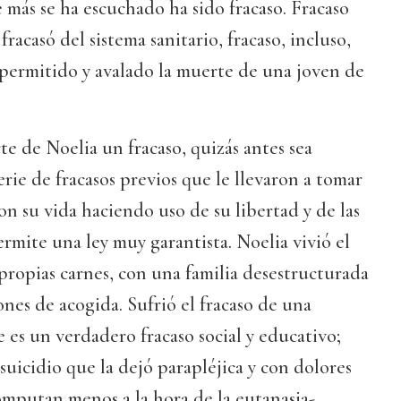
e más se ha escuchado ha sido fracaso. Fracaso
 fracasó del sistema sanitario, fracaso, incluso,
 permitido y avalado la muerte de una joven de
te de Noelia un fracaso, quizás antes sea
erie de fracasos previos que le llevaron a tomar
on su vida haciendo uso de su libertad y de las
ermite una ley muy garantista. Noelia vivió el
 propias carnes, con una familia desestructurada
ones de acogida. Sufrió el fracaso de una
e es un verdadero fracaso social y educativo;
 suicidio que la dejó parapléjica y con dolores
computan menos a la hora de la eutanasia-