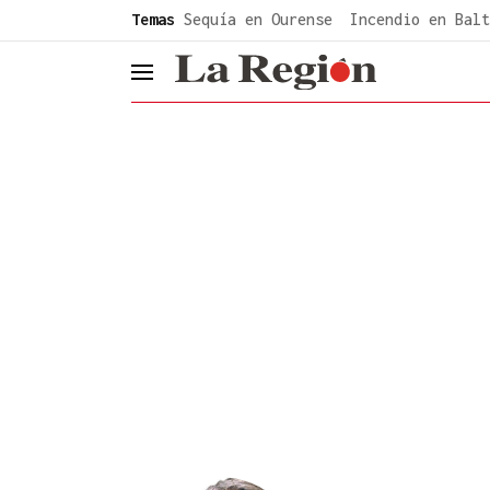
common.go-to-content
Temas
Sequía en Ourense
Incendio en Balt
header.menu.open