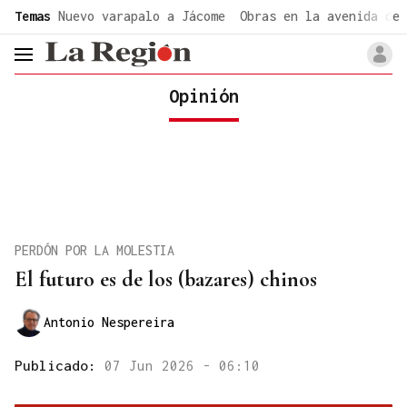
common.go-to-content
Temas
Nuevo varapalo a Jácome
Obras en la avenida de 
header.menu.open
Opinión
PERDÓN POR LA MOLESTIA
El futuro es de los (bazares) chinos
Antonio Nespereira
Publicado:
07 Jun 2026 - 06:10