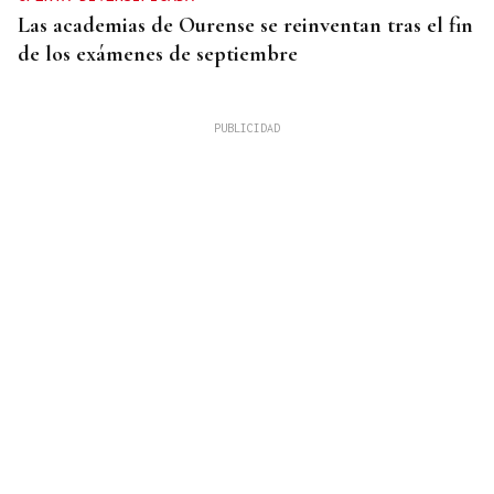
Las academias de Ourense se reinventan tras el fin
de los exámenes de septiembre
HEMEROTECA
Historia en 4 tiempos | Respeto para la única calle
sin coches