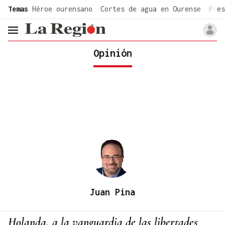
common.go-to-content
Temas
Héroe ourensano
Cortes de agua en Ourense
Pres
header.menu.open
Opinión
Juan Pina
Holanda, a la vanguardia de las libertades