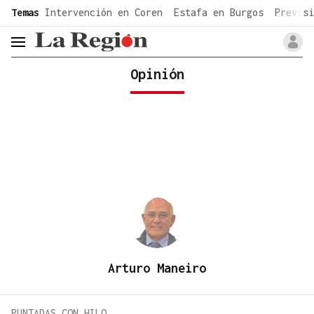
common.go-to-content
Temas
Intervención en Coren
Estafa en Burgos
Previsi
header.menu.open
Opinión
Arturo Maneiro
PUNTADAS CON HILO