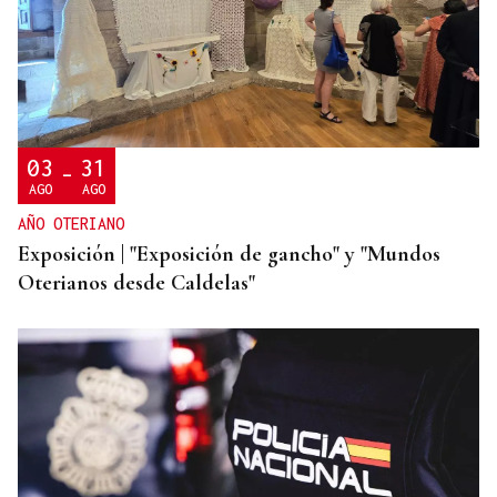
Un día haberá autobuses
03
31
-
AGO
AGO
AÑO OTERIANO
Exposición | "Exposición de gancho" y "Mundos
Oterianos desde Caldelas"