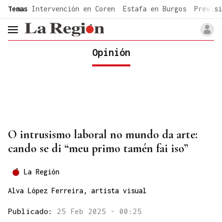
common.go-to-content
Temas
Intervención en Coren
Estafa en Burgos
Previsi
header.menu.open
Opinión
O intrusismo laboral no mundo da arte:
cando se di “meu primo tamén fai iso”
La Región
Alva López Ferreira, artista visual
Publicado:
25 Feb 2025 - 00:25