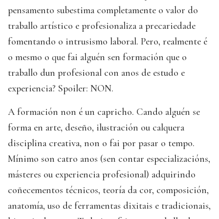
pensamento subestima completamente o valor do
traballo artístico e profesionaliza a precariedade
fomentando o intrusismo laboral. Pero, realmente é
o mesmo o que fai alguén sen formación que o
traballo dun profesional con anos de estudo e
experiencia? Spoiler: NON.
A formación non é un capricho. Cando alguén se
forma en arte, deseño, ilustración ou calquera
disciplina creativa, non o fai por pasar o tempo.
Mínimo son catro anos (sen contar especializacións,
másteres ou experiencia profesional) adquirindo
coñecementos técnicos, teoría da cor, composición,
anatomía, uso de ferramentas dixitais e tradicionais,