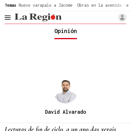
common.go-to-content
Temas
Nuevo varapalo a Jácome
Obras en la avenida de 
header.menu.open
Opinión
David Alvarado
Lecturas de fin de ciclo, a un ano das xerais