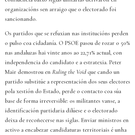
organizacións sen arraigo que o electorado foi
sancionando.
Os partidos que se refuxian nas institucións perden
o pulso coa cidadanía. O PSOE pasou de rozar o 50%
nas andaluzas hai vinte anos ao 22,71% actual, con
independencia do candidato e a estratexia. Peter
Mair demostrou en
Ruling the Void
que cando un
partido substitúe a representación dos seus electores
pola xestión do Estado, perde o contacto coa súa
base de forma irreversible: os militantes vanse, a
identificación partidaria dilúese e o electorado
deixa de recoñecerse nas siglas. Enviar ministros en
activo a encabezar candidaturas territoriais é unha