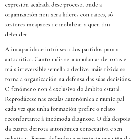
expresión acabada dese proceso, onde a
organización non xera líderes con raíces, só
xestores incapaces de mobilizar a quen din
defender.
A incapacidade intrínseca dos partidos para a
autocrítica. Canto máis se acumulan as derrotas e
máis irreversible semella o declive, máis ríxida se
torna a organización na defensa das súas decisións.
O fenómeno non é exclusivo do ámbito estatal.
Reprodúcese nas escalas autonómica e municipal
cada vez que unha formación prefire o relato
reconfortante á incómoda diagnose. O día despois
da cuarta derrota autonómica consecutiva e sen
paliativos, Ferraz defendeu a estratexia que viña de