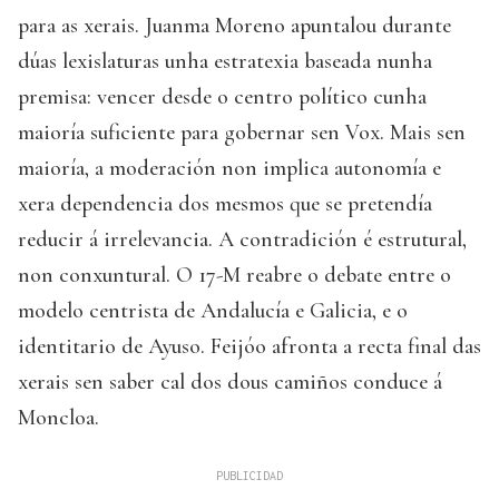
para as xerais. Juanma Moreno apuntalou durante
dúas lexislaturas unha estratexia baseada nunha
premisa: vencer desde o centro político cunha
maioría suficiente para gobernar sen Vox. Mais sen
maioría, a moderación non implica autonomía e
xera dependencia dos mesmos que se pretendía
reducir á irrelevancia. A contradición é estrutural,
non conxuntural. O 17-M reabre o debate entre o
modelo centrista de Andalucía e Galicia, e o
identitario de Ayuso. Feijóo afronta a recta final das
xerais sen saber cal dos dous camiños conduce á
Moncloa.