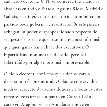
cada convocatoria. O PP só conserva tres maiorías
absolutas en todo o Estado. Agás na Rioxa, Madrid e
Galicia, en ningún outro territorio autonómico un
partido pode gobernar en solitario. Os
veto players
achegan un poder desproporcionado respecto do
seu peso electoral, e quen domina esa posición -máis
que quen gaña- ten a chave dos executivos. O
bipartidismo non morreu de todo, pero foi
substituído por algo moito máis imprevisible.
O ciclo electoral confirma que a deriva cara á
dereita non é conxuntural. O bloque conservador
medrou respecto das xerais de 2023 en todas as citas
recentes coas urnas: un punto en Castela-León,
catro en Aragón, seis en Andalucía e nove en