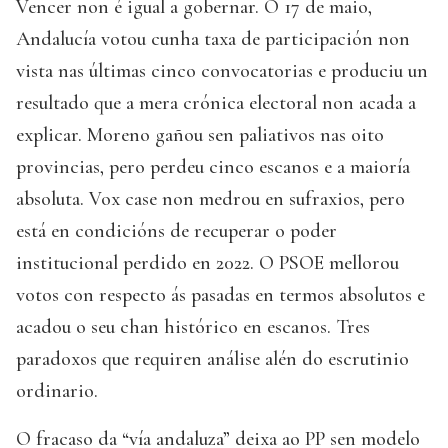
Vencer non é igual a gobernar. O 17 de maio,
Andalucía votou cunha taxa de participación non
vista nas últimas cinco convocatorias e produciu un
resultado que a mera crónica electoral non acada a
explicar. Moreno gañou sen paliativos nas oito
provincias, pero perdeu cinco escanos e a maioría
absoluta. Vox case non medrou en sufraxios, pero
está en condicións de recuperar o poder
institucional perdido en 2022. O PSOE mellorou
votos con respecto ás pasadas en termos absolutos e
acadou o seu chan histórico en escanos. Tres
paradoxos que requiren análise alén do escrutinio
ordinario.
O fracaso da “vía andaluza” deixa ao PP sen modelo