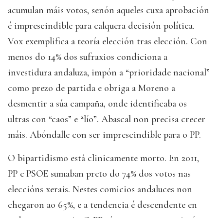
acumulan máis votos, senón aqueles cuxa aprobación
é imprescindible para calquera decisión política.
Vox exemplifica a teoría elección tras elección. Con
menos do 14% dos sufraxios condiciona a
investidura andaluza, impón a “prioridade nacional”
como prezo de partida e obriga a Moreno a
desmentir a súa campaña, onde identificaba os
ultras con “caos” e “lío”. Abascal non precisa crecer
máis. Abóndalle con ser imprescindible para o PP.
O bipartidismo está clinicamente morto. En 2011,
PP e PSOE sumaban preto do 74% dos votos nas
eleccións xerais. Nestes comicios andaluces non
chegaron ao 65%, e a tendencia é descendente en