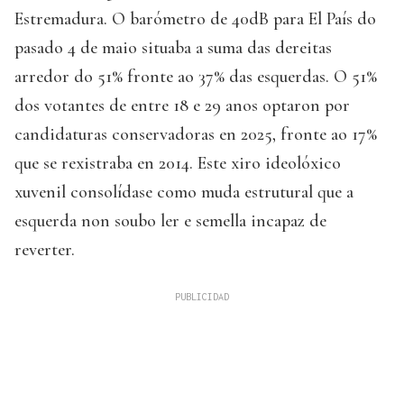
Estremadura. O barómetro de 40dB para El País do
pasado 4 de maio situaba a suma das dereitas
arredor do 51% fronte ao 37% das esquerdas. O 51%
dos votantes de entre 18 e 29 anos optaron por
candidaturas conservadoras en 2025, fronte ao 17%
que se rexistraba en 2014. Este xiro ideolóxico
xuvenil consolídase como muda estrutural que a
esquerda non soubo ler e semella incapaz de
reverter.