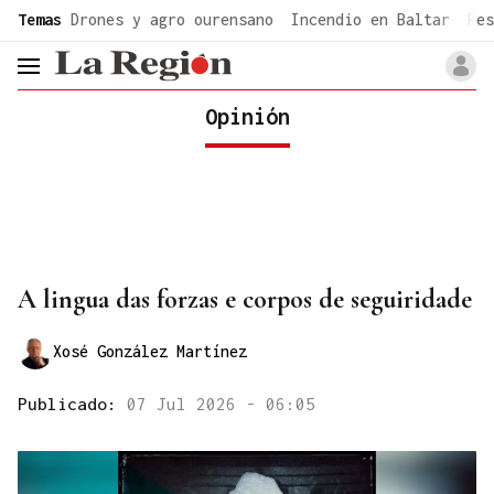
common.go-to-content
Temas
Drones y agro ourensano
Incendio en Baltar
Fes
header.menu.open
Opinión
A lingua das forzas e corpos de seguiridade
Xosé González Martínez
Publicado:
07 Jul 2026 - 06:05