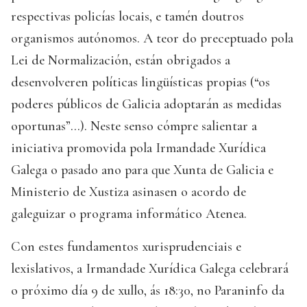
respectivas policías locais, e tamén doutros
organismos autónomos. A teor do preceptuado pola
Lei de Normalización, están obrigados a
desenvolveren políticas lingüísticas propias (“os
poderes públicos de Galicia adoptarán as medidas
oportunas”…). Neste senso cómpre salientar a
iniciativa promovida pola Irmandade Xurídica
Galega o pasado ano para que Xunta de Galicia e
Ministerio de Xustiza asinasen o acordo de
galeguizar o programa informático Atenea.
Con estes fundamentos xurisprudenciais e
lexislativos, a Irmandade Xurídica Galega celebrará
o próximo día 9 de xullo, ás 18:30, no Paraninfo da