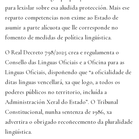
para lexislar sobre esa aludida protección. Mais ese
reparto competencias non exime ao Estado de
asumir a parte alícuota que lle corresponde no
fomento de medidas de política lingüística.
O Real Decreto 798/2025 crea e regulamenta o
Consello das Linguas Oficiais e a Oficina para as
Linguas Oficiais, dispoñendo que “a oficialidade de
ditas linguas vencellará, xa que logo, a todos os
poderes públicos no territorio, incluída a
Administración Xeral do Estado”. O Tribunal
Constitucional, nunha sentenza de 1986, xa
advertira o obrigado recoñecemento da pluralidade
lingüística.