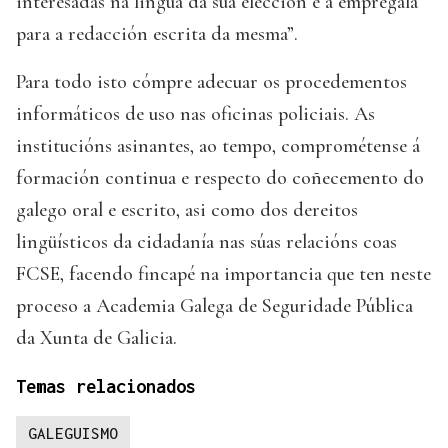
interesadas na lingua da súa elección e a empregala
para a redacción escrita da mesma”.
Para todo isto cómpre adecuar os procedementos
informáticos de uso nas oficinas policiais. As
institucións asinantes, ao tempo, comprométense á
formación continua e respecto do coñecemento do
galego oral e escrito, asi como dos dereitos
lingüísticos da cidadanía nas súas relacións coas
FCSE, facendo fincapé na importancia que ten neste
proceso a Academia Galega de Seguridade Pública
da Xunta de Galicia.
Temas relacionados
GALEGUISMO