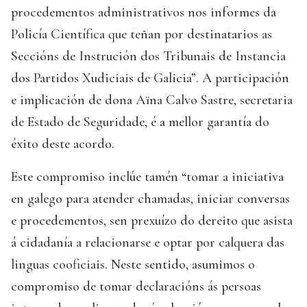
procedementos administrativos nos informes da
Policía Científica que teñan por destinatarios as
Seccións de Instrución dos Tribunais de Instancia
dos Partidos Xudiciais de Galicia”. A participación
e implicación de dona Aïna Calvo Sastre, secretaria
de Estado de Seguridade, é a mellor garantía do
éxito deste acordo.
Este compromiso inclúe tamén “tomar a iniciativa
en galego para atender chamadas, iniciar conversas
e procedementos, sen prexuízo do dereito que asista
á cidadanía a relacionarse e optar por calquera das
linguas cooficiais. Neste sentido, asumimos o
compromiso de tomar declaracións ás persoas