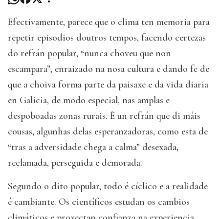
Efectivamente, parece que o clima ten memoria para
repetir episodios doutros tempos, facendo certezas
do refrán popular, “nunca choveu que non
escampara”, enraizado na nosa cultura e dando fe de
que a choiva forma parte da paisaxe e da vida diaria
en Galicia, de modo especial, nas amplas e
despoboadas zonas rurais. É un refrán que di máis
cousas, algunhas delas esperanzadoras, como esta de
“tras a adversidade chega a calma” desexada,
reclamada, perseguida e demorada.
Segundo o dito popular, todo é cíclico e a realidade
é cambiante. Os científicos estudan os cambios
climáticos e proxectan confianza na experiencia.