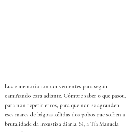
Luz e memoria son convenientes para seguir
camiñando cara adiante. Cómpre saber o que pasou,
para non repetir erros, para que non se agranden
eses mares de bágoas xélidas dos pobos que sofren a
brutalidade da inxustiza diaria. Si, a Tía Manuela