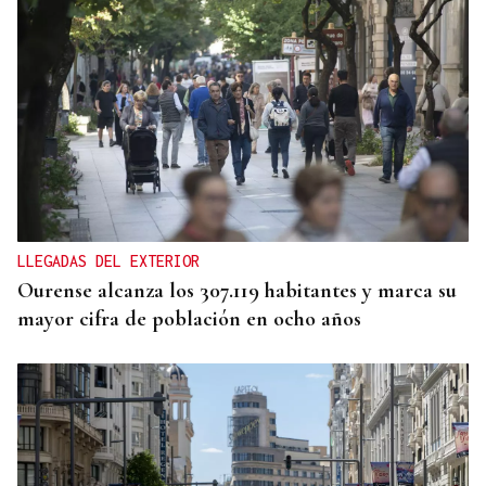
Eduardo Medrano
Primera carrera de Ascot
LLEGADAS DEL EXTERIOR
Ourense alcanza los 307.119 habitantes y marca su
mayor cifra de población en ocho años