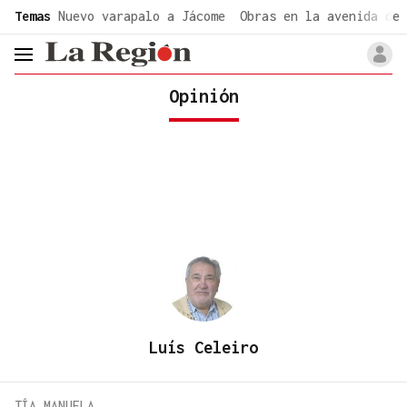
common.go-to-content
Temas
Nuevo varapalo a Jácome
Obras en la avenida de 
header.menu.open
Opinión
Luís Celeiro
TÍA MANUELA