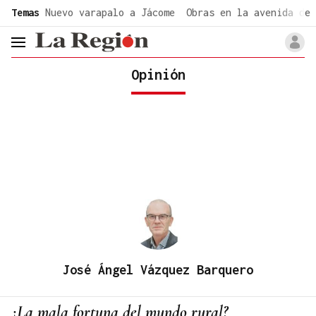
common.go-to-content
Temas
Nuevo varapalo a Jácome
Obras en la avenida de 
header.menu.open
Opinión
José Ángel Vázquez Barquero
¿La mala fortuna del mundo rural?