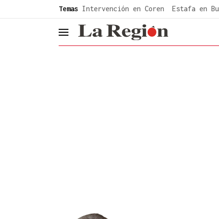
common.go-to-content
Temas
Intervención en Coren
Estafa en Bu
header.menu.open