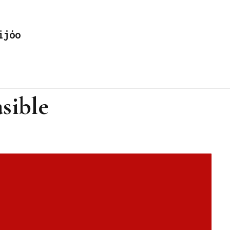
ijóo
sible