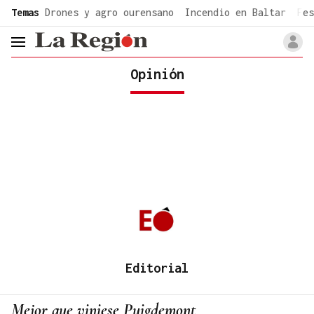
common.go-to-content
Temas
Drones y agro ourensano
Incendio en Baltar
Fes
header.menu.open
Opinión
Editorial
Mejor que viniese Puigdemont