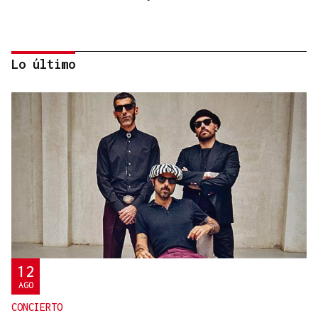
Lo último
Miguel Abad Vila
TRIBUNA
Una crisis migratoria y una crisis sanitaria
12
AGO
CONCIERTO