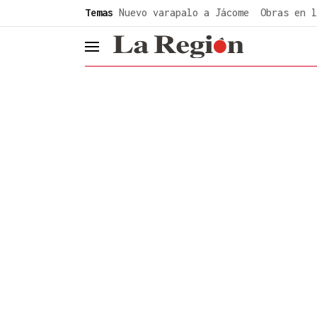
common.go-to-content
Temas
Nuevo varapalo a Jácome
Obras en l
header.menu.open