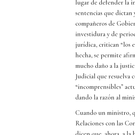
lugar de defender la i
sentencias que dictan y
compañeros de Gobierno
investidura y de perio
jurídica, critican “los
hecha, se permite afi
mucho daño a la justic
Judicial que resuelva c
“incomprensibles” actu
dando la razón al minis
Cuando un ministro, q
Relaciones con las Co
dicen que, ahora, a la 