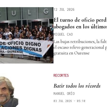
12 JUL 2026
El turno de oficio perd
abogados en los últimos
MIGUEL CAO
Las bajas retribuciones, la fal
el escaso relevo generacional p
gratuita en Ourense
RECORTES
Batir todos los récords
MANUEL ORÍO
03 JUL 2026 - 05:10