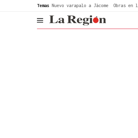
common.go-to-content
Temas
Nuevo varapalo a Jácome
Obras en l
header.menu.open