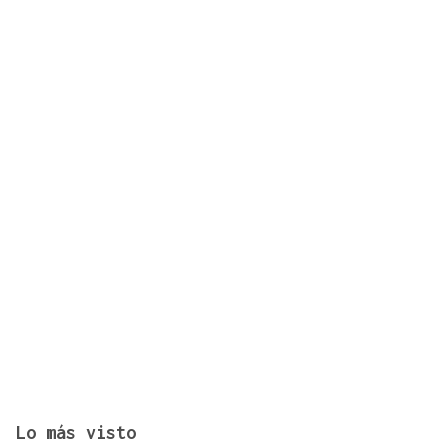
El turista franco-argentino aislado en Galicia por
Hantavirus recibe el alta
Lo más visto