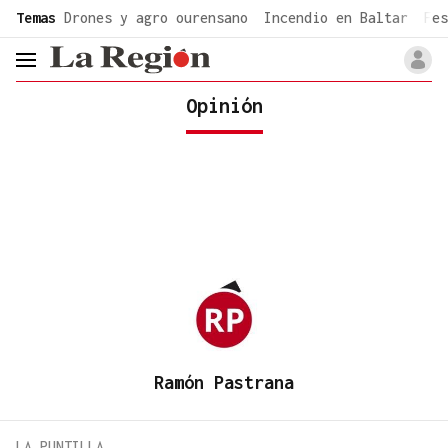
common.go-to-content
Temas
Drones y agro ourensano
Incendio en Baltar
Fes
header.menu.open
Opinión
Ramón Pastrana
LA PUNTILLA