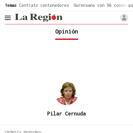
common.go-to-content
Temas
Contrato contenedores
Ourensano con 96 condenas
header.menu.open
Opinión
Pilar Cernuda
CRÓNICA PERSONAL