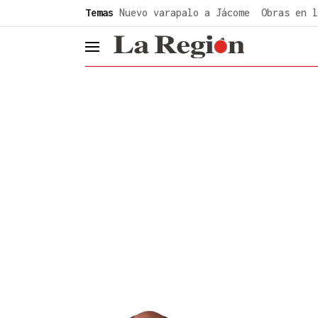
common.go-to-content
Temas
Nuevo varapalo a Jácome
Obras en l
header.menu.open