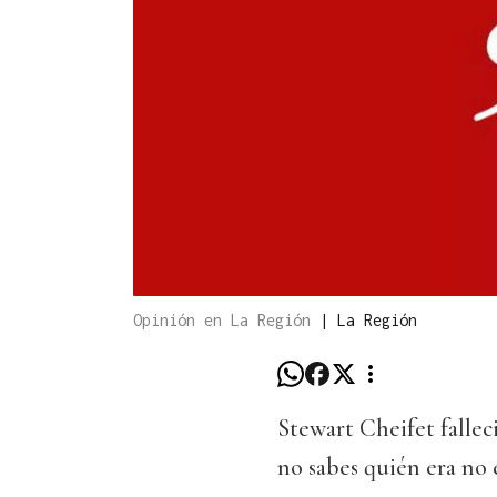
Opinión en La Región
|
La Región
Stewart Cheifet falleci
no sabes quién era no 