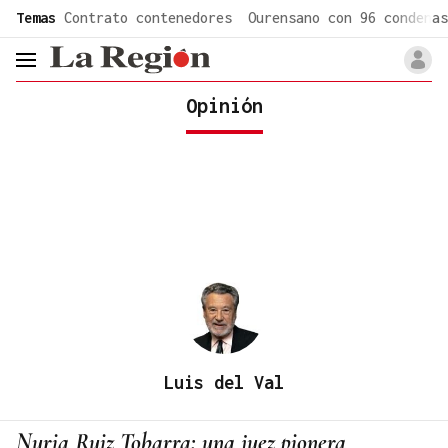
common.go-to-content
Temas
Contrato contenedores
Ourensano con 96 condenas
header.menu.open
Opinión
Luis del Val
Nuria Ruiz Tobarra: una juez pionera