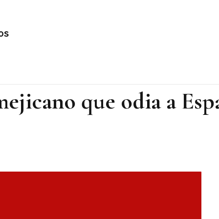
os
mejicano que odia a Esp