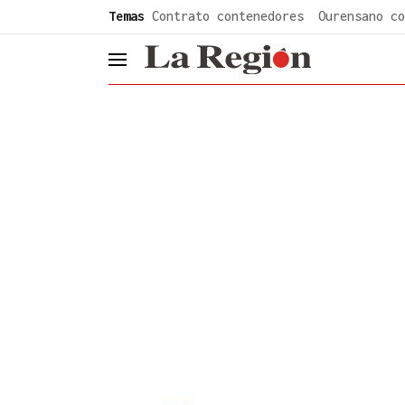
common.go-to-content
Temas
Contrato contenedores
Ourensano co
header.menu.open