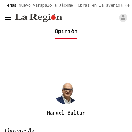
common.go-to-content
Temas
Nuevo varapalo a Jácome
Obras en la avenida de 
header.menu.open
Opinión
Manuel Baltar
Ourense 82