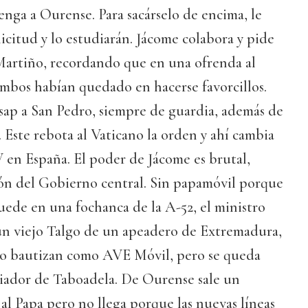
venga a Ourense. Para sacárselo de encima, le
icitud y lo estudiarán. Jácome colabora y pide
 Martiño, recordando que en una ofrenda al
ambos habían quedado en hacerse favorcillos.
p a San Pedro, siempre de guardia, además de
. Este rebota al Vaticano la orden y ahí cambia
 en España. El poder de Jácome es brutal,
ión del Gobierno central. Sin papamóvil porque
ede en una fochanca de la A-52, el ministro
un viejo Talgo de un apeadero de Extremadura,
 lo bautizan como AVE Móvil, pero se queda
biador de Taboadela. De Ourense sale un
 al Papa pero no llega porque las nuevas líneas