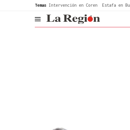
common.go-to-content
Temas
Intervención en Coren
Estafa en Bu
header.menu.open