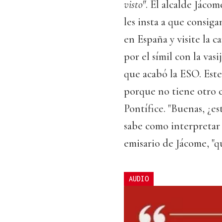
visto"
. El alcalde Jáco
les insta a que consig
en España y visite la 
por el símil con la vasi
que acabó la ESO. Este
porque no tiene otro 
Pontífice. "Buenas, ¿e
sabe como interpretar l
emisario de Jácome, "qu
AUDIO