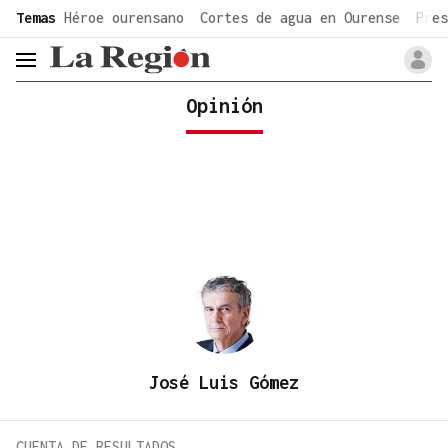
common.go-to-content
Temas
Héroe ourensano
Cortes de agua en Ourense
Pres
header.menu.open
Opinión
José Luis Gómez
CUENTA DE RESULTADOS