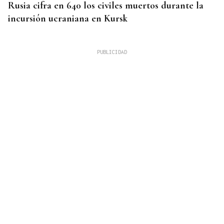
Rusia cifra en 640 los civiles muertos durante la
incursión ucraniana en Kursk
ENCUENTRO EN MALLORCA
Felipe VI recibe este jueves en Marivent al
presidente de Ceuta tras la crisis humanitaria