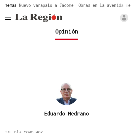
common.go-to-content
Temas
Nuevo varapalo a Jácome
Obras en la avenida de 
header.menu.open
Opinión
Eduardo Medrano
TAL DÍA COMO HOY